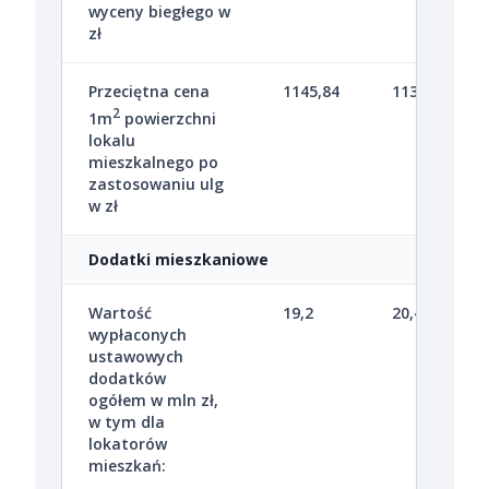
wyceny biegłego w
zł
Przeciętna cena
1145,84
1133,70
2
1m
powierzchni
lokalu
mieszkalnego po
zastosowaniu ulg
w zł
Dodatki mieszkaniowe
Wartość
19,2
20,4
wypłaconych
ustawowych
dodatków
ogółem w mln zł,
w tym dla
lokatorów
mieszkań: