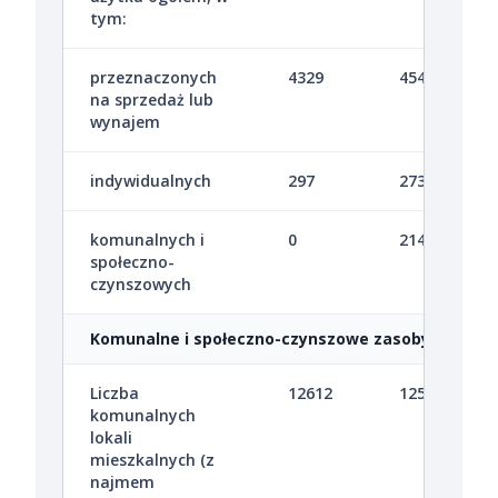
tym:
przeznaczonych
4329
4549
na sprzedaż lub
wynajem
indywidualnych
297
273
komunalnych i
0
214
społeczno-
czynszowych
Komunalne i społeczno-czynszowe zasoby mieszk
Liczba
12612
12523
komunalnych
lokali
mieszkalnych (z
najmem