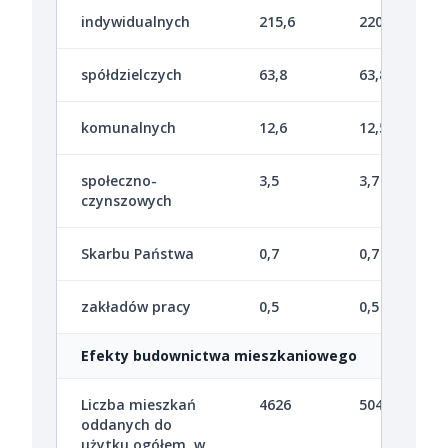
indywidualnych
215,6
220,4
spółdzielczych
63,8
63,8
komunalnych
12,6
12,5
społeczno-
3,5
3,7
czynszowych
Skarbu Państwa
0,7
0,7
zakładów pracy
0,5
0,5
Efekty budownictwa mieszkaniowego
Liczba mieszkań
4626
5041
oddanych do
użytku ogółem, w