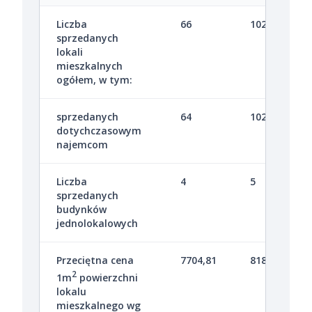
Liczba
66
102
sprzedanych
lokali
mieszkalnych
ogółem, w tym:
sprzedanych
64
102
dotychczasowym
najemcom
Liczba
4
5
sprzedanych
budynków
jednolokalowych
Przeciętna cena
7704,81
8182,88
2
1m
powierzchni
lokalu
mieszkalnego wg